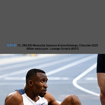
O P I S:
71. ORLEN Memoriał Janusza Kusocińskiego, Chorzów 2025
400m mężczyzn - Leungo Scotch (BOT)